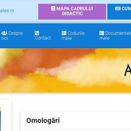
MAPA CADRULUI
CUM
ates.ro
DIDACTIC
Despre
Codurile
Documentel
Contact
noi
mele
mele
Omologări