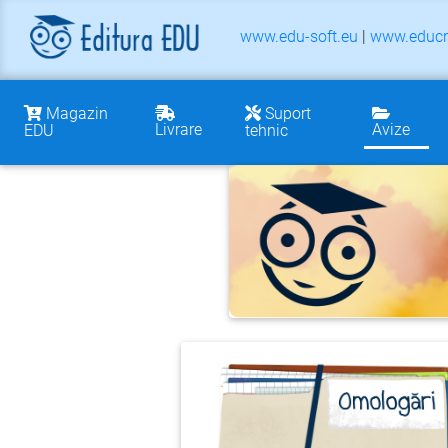
www.edu-soft.eu
|
www.educr
Magazin
Suport
Livrare
Avize
EDU
tehnic