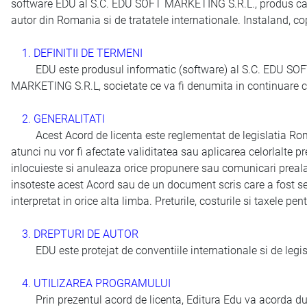
software EDU al S.C. EDU SOFT MARKETING S.R.L., produs care i
autor din Romania si de tratatele internationale. Instaland, cop
1. DEFINITII DE TERMENI
EDU este produsul informatic (software) al S.C. EDU SOFT M
MARKETING S.R.L, societate ce va fi denumita in continuare c
2. GENERALITATI
Acest Acord de licenta este reglementat de legislatia Romanie
atunci nu vor fi afectate validitatea sau aplicarea celorlalte
inlocuieste si anuleaza orice propunere sau comunicari prealabi
insoteste acest Acord sau de un document scris care a fost se
interpretat in orice alta limba. Preturile, costurile si taxele p
3. DREPTURI DE AUTOR
EDU este protejat de conventiile internationale si de legisla
4. UTILIZAREA PROGRAMULUI
Prin prezentul acord de licenta, Editura Edu va acorda dumn