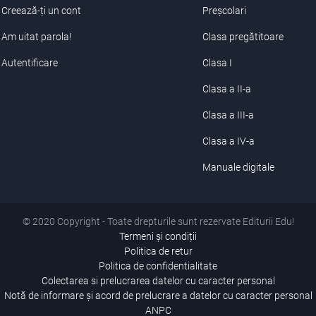
Creează-ți un cont
Preșcolari
Am uitat parola!
Clasa pregătitoare
Autentificare
Clasa I
Clasa a II-a
Clasa a III-a
Clasa a IV-a
Manuale digitale
© 2020 Copyright - Toate drepturile sunt rezervate Editurii Edu!
Termeni și condiții
Politica de retur
Politica de confidentialitate
Colectarea si prelucrarea datelor cu caracter personal
Notă de informare și acord de prelucrare a datelor cu caracter personal
ANPC