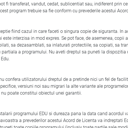
 fi transferat, vandut, cedat, sublicentiat sau, indiferent prin ce 
i acest program trebuie sa fie conform cu prevederile acestui Acor
tie fiind cazul in care faceti o singura copie de siguranta. In ac
i este interzisa in mod expres. Se pot face, de asemenea, copii al
ti, sa dezasamblati, sa inlaturati protectiile, sa copiati, sa tra
artiala a programului. Nu aveti dreptul sa puneti la dispozitia uno
i Edu.
fera utilizatorului dreptul de a pretinde nici un fel de facilitati
 specifice, versiuni noi sau migrari la alte variante ale programelo
ai nu poate constitui obiectul unei garantii.
arii programului EDU si dureaza pana la data cand acordul va fi 
avoastra a prevederilor acestui Acord de Licenta va indreptati E
istrugeti toate copiile programului (inclusiv toate partile sale mo