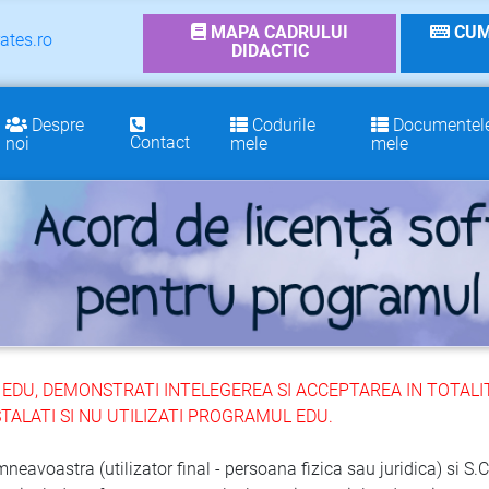
MAPA CADRULUI
CUM
ates.ro
DIDACTIC
Despre
Codurile
Documentel
Contact
noi
mele
mele
EDU, DEMONSTRATI INTELEGEREA SI ACCEPTAREA IN TOTALIT
STALATI SI NU UTILIZATI PROGRAMUL EDU.
avoastra (utilizator final - persoana fizica sau juridica) si S