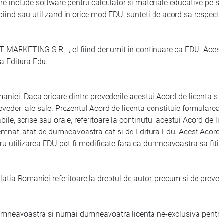
nclude software pentru calculator si materiale educative pe supo
iind sau utilizand in orice mod EDU, sunteti de acord sa respectat
ARKETING S.R.L, el fiind denumit in continuare ca EDU. Acest
a Editura Edu.
i. Daca oricare dintre prevederile acestui Acord de licenta s-ar 
 prevederi ale sale. Prezentul Acord de licenta constituie formula
le, scrise sau orale, referitoare la continutul acestui Acord de 
mnat, atat de dumneavoastra cat si de Editura Edu. Acest Acord 
entru utilizarea EDU pot fi modificate fara ca dumneavoastra sa fit
tia Romaniei referitoare la dreptul de autor, precum si de preve
eavoastra si numai dumneavoatra licenta ne-exclusiva pentru ut