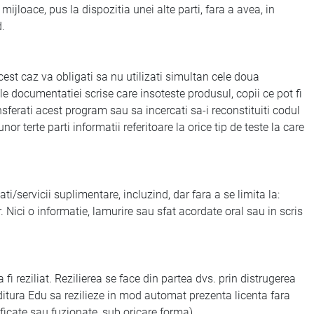
mijloace, pus la dispozitia unei alte parti, fara a avea, in
d.
est caz va obligati sa nu utilizati simultan cele doua
e documentatiei scrise care insoteste produsul, copii ce pot fi
nsferati acest program sau sa incercati sa-i reconstituiti codul
r terte parti informatii referitoare la orice tip de teste la care
/servicii suplimentare, incluzind, dar fara a se limita la:
r. Nici o informatie, lamurire sau sfat acordate oral sau in scris
reziliat. Rezilierea se face din partea dvs. prin distrugerea
ditura Edu sa rezilieze in mod automat prezenta licenta fara
dificate sau fuzionate, sub oricare forma).