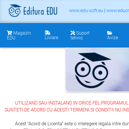
www.edu-soft.eu
|
www.educr
Magazin
Suport
Livrare
Avize
EDU
tehnic
UTILIZAND SAU INSTALAND IN ORICE FEL PROGRAMUL 
SUNTETI DE ACORD CU ACESTI TERMENI SI CONDITII NU IN
Acest "Acord de Licenta" este o intelegere legala intre dumne