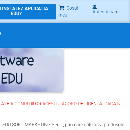
Cosul
 INSTALEZ APLICAȚIA
Autentificare
EDU?
meu
e
ATE A CONDITIILOR ACESTUI ACORD DE LICENTA. DACA NU
.C. EDU SOFT MARKETING S.R.L., prin care utilizarea produsului