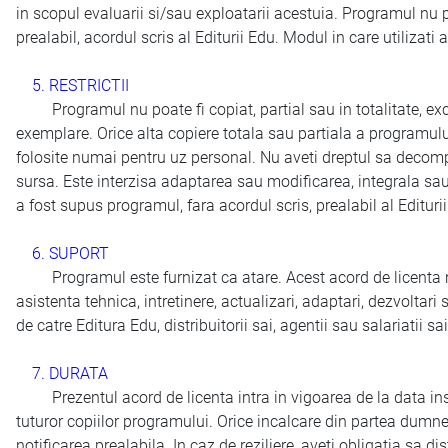
in scopul evaluarii si/sau exploatarii acestuia. Programul nu pot
prealabil, acordul scris al Editurii Edu. Modul in care utilizat
5. RESTRICTII
Programul nu poate fi copiat, partial sau in totalitate, excep
exemplare. Orice alta copiere totala sau partiala a programulu
folosite numai pentru uz personal. Nu aveti dreptul sa decompila
sursa. Este interzisa adaptarea sau modificarea, integrala sau p
a fost supus programul, fara acordul scris, prealabil al Edituri
6. SUPORT
Programul este furnizat ca atare. Acest acord de licenta nu con
asistenta tehnica, intretinere, actualizari, adaptari, dezvoltari
de catre Editura Edu, distribuitorii sai, agentii sau salariatii s
7. DURATA
Prezentul acord de licenta intra in vigoarea de la data instal
tuturor copiilor programului. Orice incalcare din partea dumne
notificarea prealabila. In caz de reziliere, aveti obligatia sa d