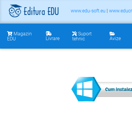
www.edu-soft.eu
|
www.educr
Magazin
Suport
Livrare
Avize
EDU
tehnic