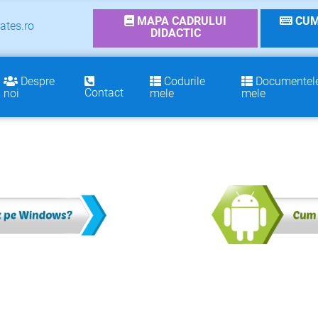
MAPA CADRULUI
CUM
ates.ro
DIDACTIC
Despre
Codurile
Documentel
Contact
noi
mele
mele