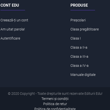
CONT EDU
PRODUSE
Creează-ți un cont
Preșcolari
Am uitat parola!
Clasa pregătitoare
Autentificare
Clasa I
Clasa a II-a
Clasa a III-a
Clasa a IV-a
Manuale digitale
© 2020 Copyright - Toate drepturile sunt rezervate Editurii Edu!
Termeni și condiții
Politica de retur
Politica de confidentialitate