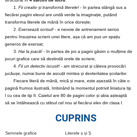
structurat în
4 sarcini de lucru
:
1.
Fii creativ și transformă literele! -
în partea stângă sus a
fiecărei pagini elevul are undă verde la imaginație, putând
transforma literele de mână în orice dorește;
2.
Exersează scrisul!
- e nevoie de antrenament serios
pentru însușirea scrierii unei litere, așa că am pus un spațiu
generos de exersat;
3.
Hai la joacă!
- în partea de jos a pagini găsim o mulțime de
jocuri grafice care să destindă orele de scriere;
4.
Fii un detectiv iscusit!
- am strecurat și câteva provocări
jucăușe, numai bune de ascuțit mintea și dexteritatea școlarilor.
Fiecare literă de mână, mică
și mare, este așezată în câte o
pagină frumos ilustrată, îmbinând la momentul potrivit liniatura tip
I cu cea de tip II.
Caietul are 80 de pagini color și abia așteaptă
să se întâlnească cu stiloul cel nou al fiecărui elev din clasa I.
CUPRINS
Semnele grafice
Literele ș și Ș