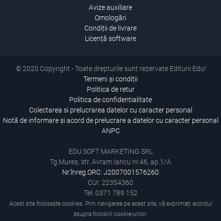
Avize auxiliare
Omologări
Condiții de livrare
Licență software
© 2020 Copyright - Toate drepturile sunt rezervate Editurii Edu!
Termeni și condiții
Politica de retur
Politica de confidentialitate
Colectarea si prelucrarea datelor cu caracter personal
Notă de informare și acord de prelucrare a datelor cu caracter personal
ANPC
EDU SOFT MARKETING SRL
Tg.Mureș, str. Avram Iancu nr.46, ap.1/A
Nr.înreg.ORC: J2007001576260
CUI: 22354360
Tel: 0371 789 152
Acest site folosește cookies. Prin navigarea pe acest site, vă exprimați acordul
asupra folosirii cookie-urilor.