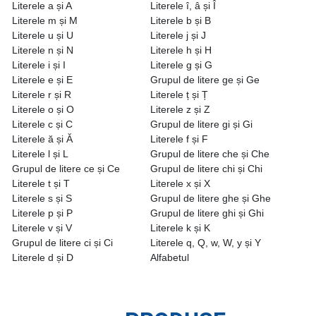
Literele a și A
Literele î, â și Î
Literele m și M
Literele b și B
Literele u și U
Literele j și J
Literele n și N
Literele h și H
Literele i și I
Literele g și G
Literele e și E
Grupul de litere ge și Ge
Literele r și R
Literele ț și Ț
Literele o și O
Literele z și Z
Literele c și C
Grupul de litere gi și Gi
Literele ă și Ă
Literele f și F
Literele l și L
Grupul de litere che și Che
Grupul de litere ce și Ce
Grupul de litere chi și Chi
Literele t și T
Literele x și X
Literele s și S
Grupul de litere ghe și Ghe
Literele p și P
Grupul de litere ghi și Ghi
Literele v și V
Literele k și K
Grupul de litere ci și Ci
Literele q, Q, w, W, y și Y
Literele d și D
Alfabetul