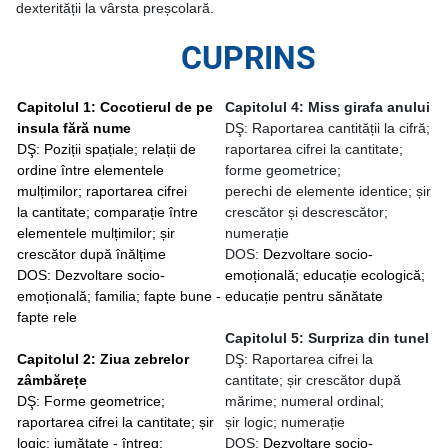
dexterității la vârsta preșcolară.
CUPRINS
Capitolul 1: Cocotierul de pe
Capitolul 4: Miss girafa anului
insula fără nume
DŞ: Raportarea cantității la cifră;
DŞ: Poziții spațiale; relații de
raportarea cifrei la cantitate;
ordine între elementele
forme geometrice;
mulțimilor; raportarea cifrei
perechi de elemente identice; șir
la cantitate;
comparație între
crescător și descrescător;
elementele mulțimilor; șir
numerație
crescător după înălțime
DOS:
Dezvoltare socio-
DOS: Dezvoltare socio-
emoțională; educație ecologică;
emoțională; familia; fapte bune -
educație pentru sănătate
fapte rele
Capitolul 5: Surpriza din tunel
Capitolul 2: Ziua zebrelor
DŞ: Raportarea cifrei la
zâmbărețe
cantitate; șir crescător după
DŞ: Forme geometrice;
mărime; numeral ordinal;
raportarea cifrei la cantitate; șir
șir logic; numerație
logic; jumătate - întreg;
DOS:
Dezvoltare socio-