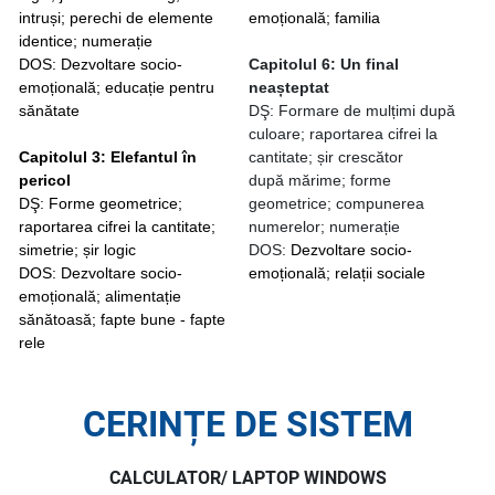
intruși; perechi de elemente
emoțională; familia
identice; numerație
DOS: Dezvoltare socio-
Capitolul 6: Un final
emoțională; educație pentru
neașteptat
sănătate
DŞ: Formare de mulțimi după
culoare; raportarea cifrei la
Capitolul 3: Elefantul în
cantitate; șir crescător
pericol
după mărime; forme
DŞ: Forme geometrice;
geometrice; compunerea
raportarea cifrei la cantitate;
numerelor; numerație
simetrie; șir logic
DOS:
Dezvoltare socio-
DOS: Dezvoltare socio-
emoțională; relații sociale
emoțională; alimentație
sănătoasă; fapte bune - fapte
rele
CERINȚE DE SISTEM
CALCULATOR/ LAPTOP WINDOWS