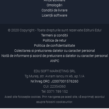
Avize auxiliare
Omologări
Condiții de livrare
Licență software
© 2020 Copyright - Toate drepturile sunt rezervate Editurii Edu!
Termeni și condiții
Politica de retur
Politica de confidentialitate
Colectarea si prelucrarea datelor cu caracter personal
Notă de informare și acord de prelucrare a datelor cu caracter personal
ANPC
EDU SOFT MARKETING SRL
Tg.Mureș, str. Avram Iancu nr.46, ap.1/A
Nr.înreg.ORC: J2007001576260
CUI: 22354360
Tel: 0371 789 152
Acest site folosește cookies. Prin navigarea pe acest site, vă exprimați acordul
asupra folosirii cookie-urilor.