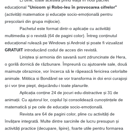
Ei bine, toate acestea prind viață în noul pachet
educațional
”Unicorn și Robo-leu în provocarea cifrelor”
(activități matematice și educație socio-emoțională pentru
preșcolarii din grupa mijlocie).
Pachetul este format dintr-o aplicație cu activități
multimedia și o revistă (64 de pagini color). Întreg conținutul
educațional rulează pe Windows și Android și poate fi vizualizat
GRATUIT
introducând codul de acces din revistă.
Liniștea și armonia din savană sunt zdruncinate de Hera,
o gorilă dornică de răzbunare. Împreună cu ajutoarele sale, două
maimuțe obraznice, vor încerca să le răpească fericirea celorlalte
animale. Mititica si Bondărel se vor transforma in doi eroi curajoși
și-i vor ține piept, dejucându-i toate planurile.
Aplicația conține 24 de jocuri edu-distractive și 31 de
animații. Cu ajutorul lor, copilul își consolidează cunoștințele de
matematică și pe cele de educație socio-emoțională.
Revista are 64 de pagini color, pline cu activități de
învățare integrată. Multe dintre sarcinile de lucru presupun și
activități practice (decupare, lipire), foarte utile pentru formarea