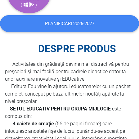
(
)
PLANIFICĂRI 2026-2027
DESPRE PRODUS
Activitatea din grădiniţă devine mai distractivă pentru
preşcolari şi mai facilă pentru cadrele didactice datorită
unor auxiliare inovative şi EDUcative!
Editura Edu vine în ajutorul educatoarelor cu un pachet
complet, conceput pe baza ultimelor noutăţi apărute la
nivel preşcolar.
SETUL EDUCATIV PENTRU GRUPA MIJLOCIE
este
compus din:
-
4 caiete de creaţie
(56 de pagini fiecare) care
înlocuiesc anostele fişe de lucru, punându-se accent pe
dezvoltarea creativităţii copilului şi integrând cunoştinţe