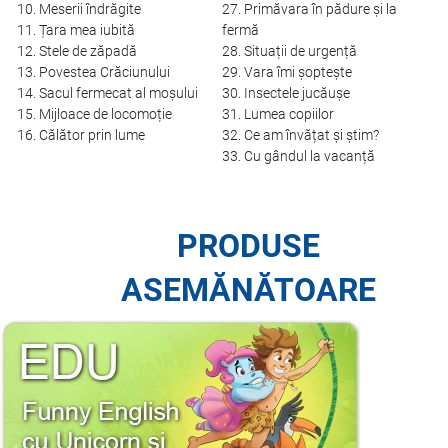
10. Meserii îndrăgite
27. Primăvara în pădure și la
11. Țara mea iubită
fermă
12. Stele de zăpadă
28. Situații de urgență
13. Povestea Crăciunului
29. Vara îmi șoptește
14. Sacul fermecat al moșului
30. Insectele jucăușe
15. Mijloace de locomoție
31. Lumea copiilor
16. Călător prin lume
32. Ce am învățat și știm?
33. Cu gândul la vacanță
PRODUSE
ASEMĂNĂTOARE