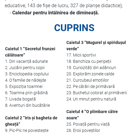
educative, 143 de fișe de lucru, 327 de planșe didactice);
-
Calendar pentru întâlnirea de dimineață.
CUPRINS
Caietul 3 ”Mugurel și spiridușul
Caietul 1 ”Secretul frunzei
verde”
călătoare”
17. Micii sportivi
1. Din vacanță adunate
18. Banchiza cu peripeții
2. Jucării pentru copii
19. Curiozități din adâncuri
3. Enciclopedia copilului
20. Explorăm zonele calde
4. O familie de nădejde
21. Curcubeul emoțiilor
5. Expoziția toamnei
22. Pe cărări de primăvară
6. Toamna prin grădină
23. Buchetul colorat al primăverii
7. Livada bogată
24. Un minut pentru natură
8. Aventuri din bucătărie
Caietul 4 ”O plimbare către
Caietul 2 ”Iris și bagheta de
soare”
gheață”
25. Povață pentru viață
9. Pic-Pic ne povestește
26. Eroii poveștilor