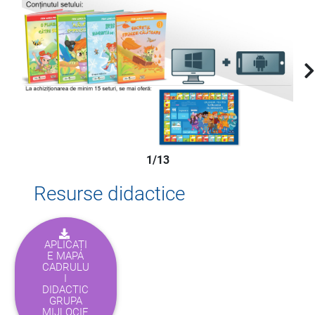
1/13
Resurse didactice
APLICAȚI
E MAPA
CADRULU
I
DIDACTIC
GRUPA
MIJLOCIE