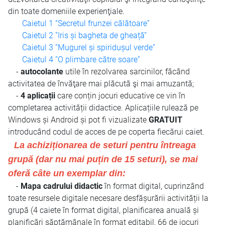
din toate domeniile experienţiale.
Caietul 1 ”Secretul frunzei călătoare”
Caietul 2 ”Iris și bagheta de gheață”
Caietul 3 ”Mugurel și spiridușul verde”
Caietul 4 ”O plimbare către soare”
-
autocolante
utile în rezolvarea sarcinilor, făcând
activitatea de învăţare mai plăcută şi mai amuzantă;
-
4 aplicații
care conțin jocuri educative ce vin în
completarea activității didactice. Aplicațiile rulează pe
Windows și Android și pot fi vizualizate
GRATUIT
introducând codul de acces de pe coperta fiecărui caiet.
La achiziționarea de seturi pentru întreaga
grupă (dar nu mai puțin de 15 seturi), se mai
oferă câte un exemplar din:
-
Mapa cadrului didactic
în format digital, cuprinzând
toate resursele digitale necesare desfășurării activității la
grupă (4 caiete în format digital, planificarea anuală și
planificări săptămânale în format editabil, 66 de jocuri