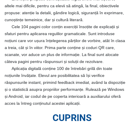
altele mai dificile, pentru ca elevii să atingă, la final, obiectivele
propuse: atenție la detalii, gândire logică, siguranță în exprimare,
cunoștințe temeinice, dar și cultură literară.
Cele 104 pagini color conțin exerciții însoțite de explicații și
sfaturi pentru aplicarea regulilor gramaticale. Sunt introduse
noțiuni care vor ușura înțelegerea părților de vorbire, atât în clasa
a treia, cât și în viitor. Prima parte conține și coduri QR care,
scanate, vor aduce un plus de informație. La final sunt alocate
câteva pagini pentru răspunsuri și soluții de rezolvare.
Aplicația digitală conține 100 de întrebări grilă din toate
noțiunile învățate. Elevul are posibilitatea să își verifice
răspunsurile instant, primind feedback imediat, având la dispoziție
și o statistică asupra propriilor performanțe. Rulează
pe Windows
și Android, iar codul de pe coperta interioară a auxiliarului oferă
acces la întreg conținutul acestei aplicații.
CUPRINS