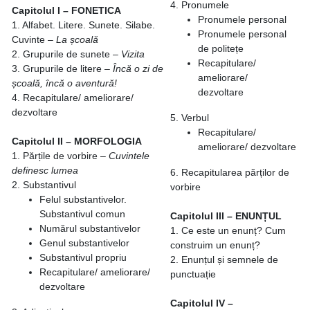
4. Pronumele
Capitolul I – FONETICA
Pronumele personal
1. Alfabet. Litere. Sunete. Silabe.
Pronumele personal
Cuvinte –
La școală
de politețe
2. Grupurile de sunete –
Vizita
Recapitulare/
3. Grupurile de litere –
Încă o zi de
ameliorare/
școală, încă o aventură!
dezvoltare
4. Recapitulare/ ameliorare/
dezvoltare
5. Verbul
Recapitulare/
Capitolul II – MORFOLOGIA
ameliorare/ dezvoltare
1. Părțile de vorbire –
Cuvintele
definesc lumea
6. Recapitularea părților de
2. Substantivul
vorbire
Felul substantivelor.
Substantivul comun
Capitolul III – ENUNȚUL
Numărul substantivelor
1. Ce este un enunț? Cum
Genul substantivelor
construim un enunț?
Substantivul propriu
2. Enunțul și semnele de
Recapitulare/ ameliorare/
punctuație
dezvoltare
Capitolul IV –